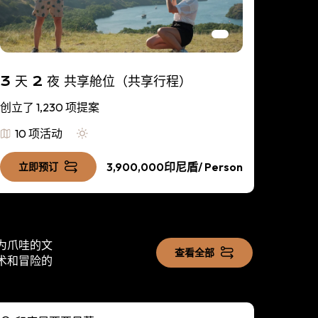
3 天 2 夜 共享舱位（共享行程）
3天/
创立了 1,230 项提案
创立了 
10 项活动
15 
3,900,000印尼盾
/ Person
立即预订
立即
为爪哇的文
查看全部
术和冒险的