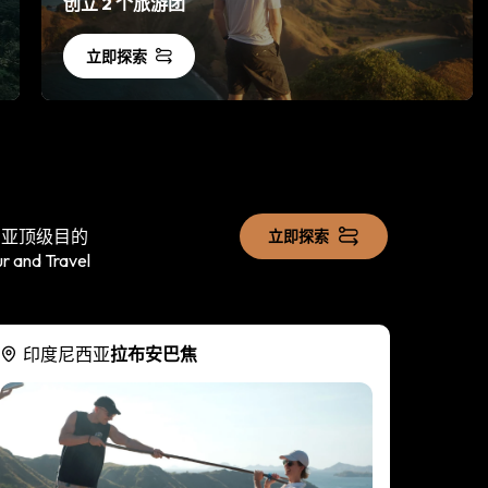
创立 2 个旅游团
立即探索
西亚顶级目的
立即探索
d Travel
印度尼西亚
拉布安巴焦
印度