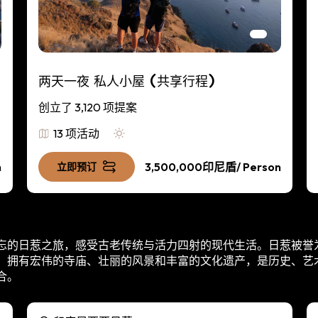
两天一夜 私人小屋 (共享行程)
创立了 3,120 项提案
13 项活动
n
3,500,000印尼盾
/ Person
立即预订
忘的日惹之旅，感受古老传统与活力四射的现代生活。日惹被誉
，拥有宏伟的寺庙、壮丽的风景和丰富的文化遗产，是历史、艺
合。