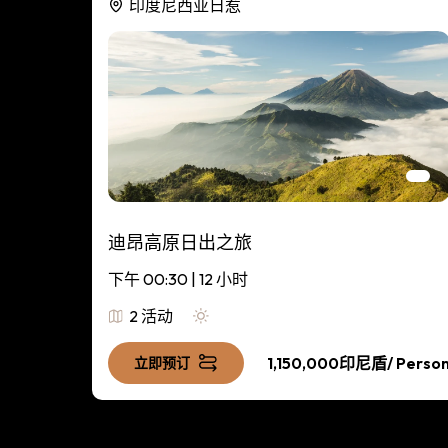
印度尼西亚日惹
迪昂高原日出之旅
下午 00:30 | 12 小时
2 活动
/ Person
1,150,000印尼盾
/ Perso
立即预订