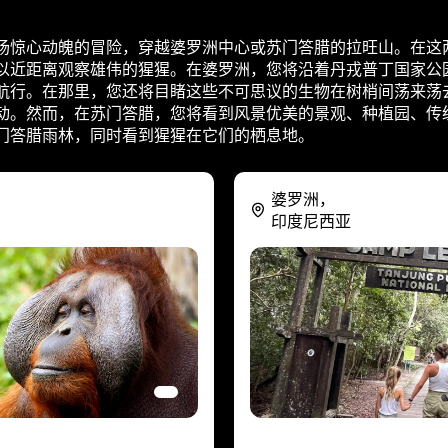
场惊心动魄的冒险，穿越婆罗洲中心或苏门答腊的拉旺山。在这
以近距离观察雄伟的猩猩。在婆罗洲，您将沿着丹戎普丁国家公
航行。在那里，您还将目睹这些不可思议的生物在树梢间荡来荡
动。然而，在苏门答腊，您将看到风景优美的景观、种植园、传
门答腊雨林，同时看到猩猩在它们的栖息地。
婆罗洲，
印度尼西亚