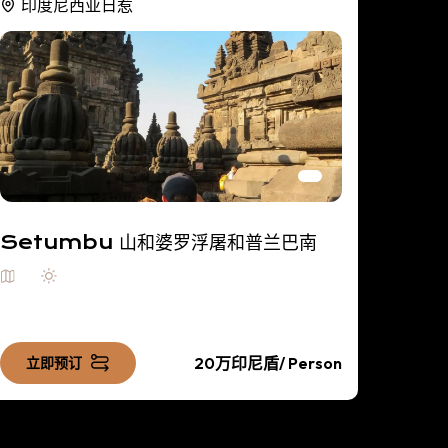
印度尼西亚日惹
印度
Setumbu 山和婆罗浮屠和普兰巴南
婆罗浮
创立21
3 活
20万印尼盾
/ Person
立即预订
立即