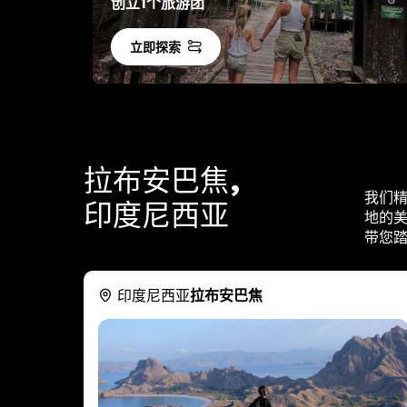
创立1个旅游团
立即探索
拉布安巴焦,
我们
印度尼西亚
地的美景
带您
印度尼西亚
拉布安巴焦