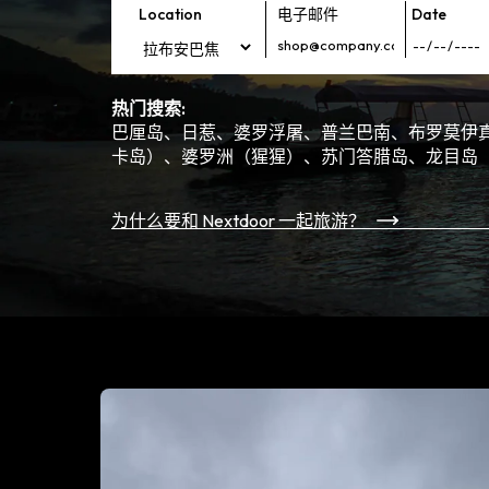
Location
电子邮件
Date
热门搜索:
巴厘岛、日惹、婆罗浮屠、普兰巴南、布罗莫伊真火山
卡岛）、婆罗洲（猩猩）、苏门答腊岛、龙目岛
为什么要和 Nextdoor 一起旅游？