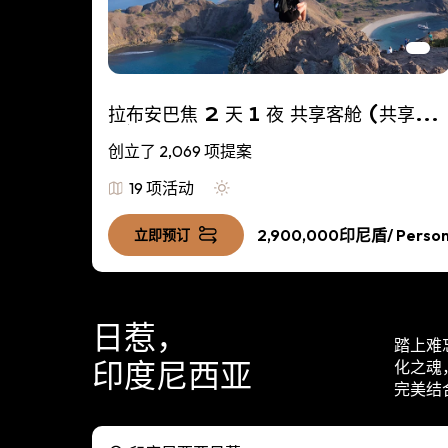
拉布安巴焦 2 天 1 夜 共享客舱 (共享行
程)
创立了 2,069 项提案
19 项活动
/ Person
2,900,000印尼盾
/ Perso
立即预订
日惹，
踏上难
印度尼西亚
化之魂
完美结