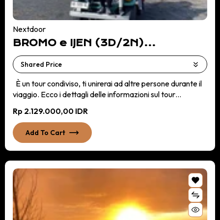
Nextdoor
BROMO e IJEN (3D/2N)
PARTENZA DA: MALANG
È un tour condiviso, ti unirerai ad altre persone durante il
viaggio. Ecco i dettagli delle informazioni sul tour
(Itinerari): Giorno 1: Viaggio all'Alba sul Bromo Prelievo dal
Rp 2.129.000,00 IDR
tuo alloggio a Malang per Bromo in Jeep attraverso
l'ingresso di Malang alle 00:00-00:30 Alle 3:45-4:30
Add To Cart
Arrivo all'area di parcheggio e preparazione per vedere
l'alba Alle 4:30-06:00 Camminata verso il punto
panoramico dell'alba Alle 06:00-08:30 Ritorno all'area di
parcheggio, salita al cratere del Bromo, goditi la vista per
1/1,5 ore Alle 9:00 ritorno all'area di parcheggio, dove la
jeep ti porterà al punto di transito Alle 9:30 Colazione a
Cemoro Lawang e attesa della navetta Alle 10:30
Partenza da Cemoro Lawang per Banyuwangi, impiega