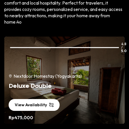
comfort and local hospitality. Perfect for travelers, it
provides cozy rooms, personalized service, and easy access
to nearby attractions, making it your home away from
home.4o
5
4.8
/
0
5.0
Nextdoor Homestay (Yogyakarta)
Deluxe Double
View Availability
Rp475,000