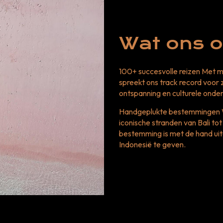
Wat ons o
100+ succesvolle reizen Met m
spreekt ons track record voor
ontspanning en culturele onde
Handgeplukte bestemmingen Wi
iconische stranden van Bali t
bestemming is met de hand ui
Indonesië te geven.