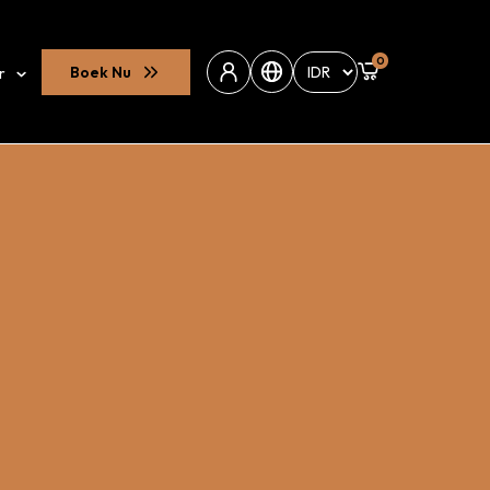
0
Boek Nu
r