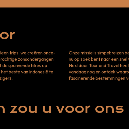
or
lleen trips, we creëren once-
Onze missie is simpel: reizen 
e prachtige zonsondergangen
nu op zoek bent naar een snel
f de spannende hikes op
Nextdoor Tour and Travel heeft
 het beste van Indonesië te
vandaag nog en ontdek waarom
zigers.
fascinerende bestemmingen va
zou u voor ons